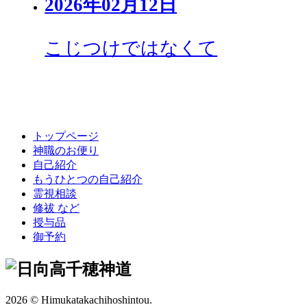
2026年02月12日
こじつけではなくて
トップページ
神職のお便り
自己紹介
もうひとつの自己紹介
霊視相談
修祓
など
授与品
御予約
2026 © Himukatakachihoshintou.