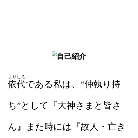
よりしろ
依代
である私は、“仲執り持
ち”として『大神さまと皆さ
ん』また時には『故人・亡き