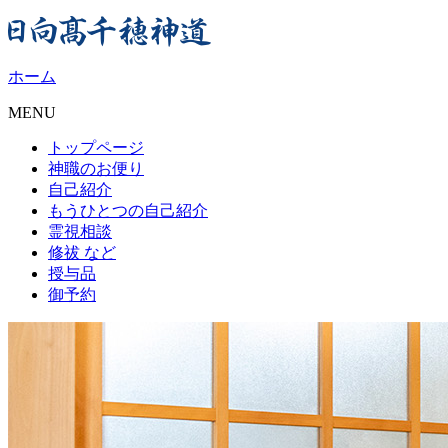
ホーム
MENU
トップページ
神職のお便り
自己紹介
もうひとつの自己紹介
霊視相談
修祓
など
授与品
御予約