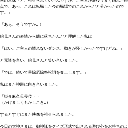
何の意味？と、視せられていたんですが、ご主人が最後うまく踊れた時
点で、あっ、これは転職した今の職場でのこれからだと分かったので
す。」
「あぁ、そうですか‥！」
絵見さんの表情から腑に落ちたんだと理解した私は
「はい。ご主人の慣れないダンス、動きが怪しかったですけどね。」
と冗談を言い、絵見さんと笑い合いました。
「では、続いて星除厄除祭祝詞を奏上します。」
私はまた神殿に向き合いました。
「掛介麻久母畏伎・・
（かけましくもかしこき‥）」
するとすぐにまた映像を視せられました。
今日の大神さまは、御神託をクイズ形式で出される遊び心をお持ちのよ