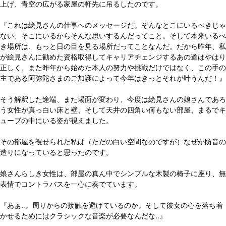
上げ、青空の広がる家屋の軒先に吊るしたのです。
『これは絵見さんの仕事へのメッセージだ。そんなとこにいるべきじゃ
ない、そこにいるからそんな思いするんだってこと。そして本来いるべ
き場所は、もっと日の目を見る場所だってことなんだ。だから昨年、私
が絵見さんに勧めた資格取得してキャリアチェンジするあの道はやはり
正しく、また昨年から始めた本人の努力や挑戦だけではなく、この手の
主である阿弥陀さまのご加護によって今年はきっとそれが叶うんだ！』
そう解釈した途端、また場面が変わり、今度は絵見さんの娘さんであろ
う女性が真っ白い床と壁、そして天井の四角い何もない部屋、まるでキ
ューブの中にいる姿が視えました。
その部屋を視せられた私は（ただの白い空間なのですが）なぜか防音の
造りになっていると思ったのです。
娘さんらしき女性は、部屋の真ん中でシンプルな木製の椅子に座り、無
表情でコントラバスを一心に奏でています。
『あぁ‥。周りからの接触を避けているのか。そして彼女の心を落ち着
かせるためにはクラシックな音楽が必要なんだな‥』