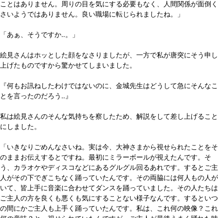
ことはありません。周りの目を気にする必要もなく、人間関係が面倒く
さいようではありません。良い職場に転じられましたね。」
「あぁ、そうですか‥。」
絵見さんはホッとした顔をなさりましたが、一方で私が唐突にそう申し
上げたものですから驚かせてしまいました。
『何もお訊ねしたわけではないのに、金城先生はどうして急にそんなこ
とを言ったのだろう‥』
私は絵見さんのそんな気持ちを察したため、解説をして差し上げること
にしました。
「いきなりごめんなさいね。実は今、大神さまから視せられたことをそ
のままお伝えするとですね。最初にミラーボールが視えたんです。そ
う、カラオケやディスコなどにあるグルグル回るあれです。するとご主
人がその下でぎこちなく踊っていたんです。その両脇には何人もの人が
いて、皆上手に音楽に合わせてダンスを踊っていました。その人たちは
ご主人の方を良くも悪くも気にすることない様子なんです。するといつ
の間にかご主人も上手く踊っていたんです。私は、これ何の映像？これ