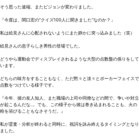
そう思った途端、またビジョンが変わりました。
『今度は、関口宏の“クイズ100人に聞きました”なのか？」
私は絵見さんに心配されないようにまた静かに突っ込みました（笑）
絵見さんの息子らしき男性の登場でした。
どうやら運動会でディスプレイされるような大型の点数盤の係りをして
います。
どちらの味方をすることもなく、ただ黙々と淡々とポーカーフェイスで
点数をつけている様子です。
『今年、彼の友人知人、また職場の上司や同僚などの間で、争いや対立
が起こるんだな‥。でも、この様子から彼は巻き込まれることも、火の
粉を浴びることもなさそうだ。』
私が霊査・分析が終わると同時に、祝詞を詠み終えるタイミングとなり
ました。