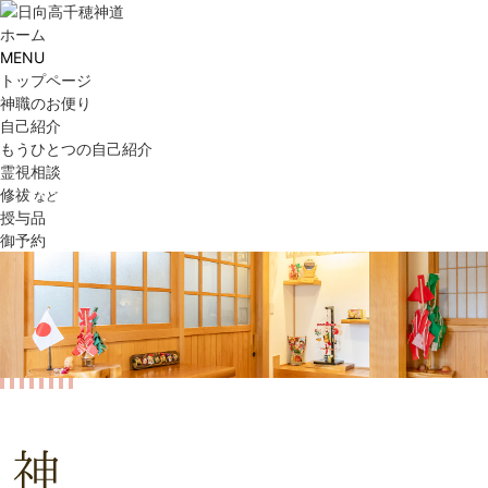
ホーム
MENU
トップページ
神職のお便り
自己紹介
もうひとつの自己紹介
霊視相談
修祓
など
授与品
御予約