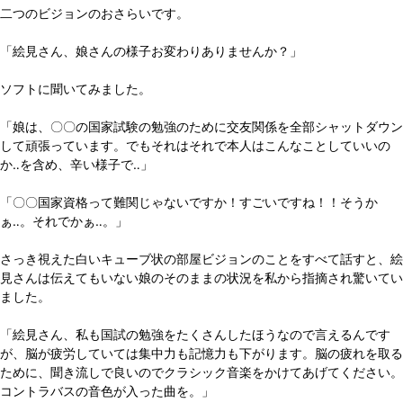
二つのビジョンのおさらいです。
「絵見さん、娘さんの様子お変わりありませんか？」
ソフトに聞いてみました。
「娘は、〇〇の国家試験の勉強のために交友関係を全部シャットダウン
して頑張っています。でもそれはそれで本人はこんなことしていいの
か‥を含め、辛い様子で‥」
「〇〇国家資格って難関じゃないですか！すごいですね！！そうか
ぁ‥。それでかぁ‥。」
さっき視えた白いキューブ状の部屋ビジョンのことをすべて話すと、絵
見さんは伝えてもいない娘のそのままの状況を私から指摘され驚いてい
ました。
「絵見さん、私も国試の勉強をたくさんしたほうなので言えるんです
が、脳が疲労していては集中力も記憶力も下がります。脳の疲れを取る
ために、聞き流しで良いのでクラシック音楽をかけてあげてください。
コントラバスの音色が入った曲を。」