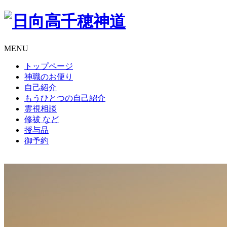
MENU
トップページ
神職のお便り
自己紹介
もうひとつの自己紹介
霊視相談
修祓
など
授与品
御予約