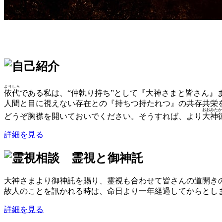
よりしろ
依代
である私は、“仲執り持ち”として『大神さまと皆さん』
人間と目に視えない存在との『持ちつ持たれつ』の共存共栄
おおみたか
どうぞ胸襟を開いておいでください。そうすれば、より
大神
詳細を見る
大神さまより御神託を賜り、霊視も合わせて皆さんの道開き
故人のことを訊かれる時は、命日より一年経過してからとし
詳細を見る