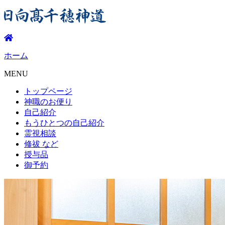
ホーム
MENU
トップページ
神職のお便り
自己紹介
もうひとつの自己紹介
霊視相談
修祓
など
授与品
御予約