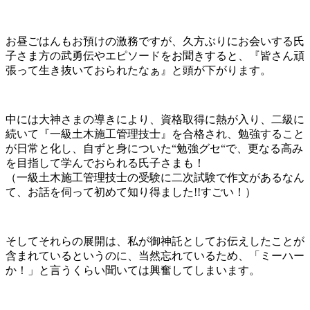
お昼ごはんもお預けの激務ですが、久方ぶりにお会いする氏
子さま方の武勇伝やエピソードをお聞きすると、『皆さん頑
張って生き抜いておられたなぁ』と頭が下がります。
中には大神さまの導きにより、資格取得に熱が入り、二級に
続いて『一級土木施工管理技士』を合格され、勉強すること
が日常と化し、自ずと身についた“勉強グセ“で、更なる高み
を目指して学んでおられる氏子さまも！
（一級土木施工管理技士の受験に二次試験で作文があるなん
て、お話を伺って初めて知り得ました!!すごい！）
そしてそれらの展開は、私が御神託としてお伝えしたことが
含まれているというのに、当然忘れているため、「ミーハー
か！」と言うくらい聞いては興奮してしまいます。