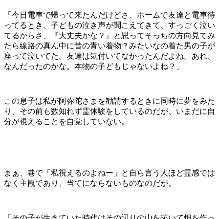
「今日電車で帰って来たんだけどさ、ホームで友達と電車待
ってるとき、子どもの泣き声が聞こえてきて、すっごく泣い
てるからさ、『大丈夫かな？』と思ってそっちの方向見てみ
たら線路の真ん中に昔の青い着物？みたいなの着た男の子が
座って泣いてた。友達は気付いてなかったんだよね。あれ、
なんだったのかな。本物の子どもじゃないよね？」
この息子は私が阿弥陀さまを勧請するときに同時に夢をみた
り、その前も数知れず霊体験をしているのだが、いまだに自
分が視えることを自覚していない。
まぁ、巷で「私視えるのよねー」と自ら言う人ほど霊感では
なく主観であり、当てにならないものなのだが。
「その子が生きていた時代はその辺りの山を拓いて畑を作っ